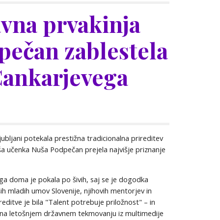
vna prvakinja
pečan zablestela
Cankarjevega
Ljubljani potekala prestižna tradicionalna prireditev
naša učenka Nuša Podpečan prejela najvišje priznanje
a doma je pokala po šivih, saj se je dogodka
ših mladih umov Slovenije, njihovih mentorjev in
reditve je bila "Talent potrebuje priložnost" – in
 na letošnjem državnem tekmovanju iz multimedije