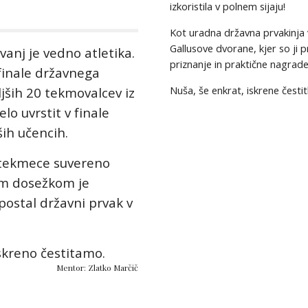
izkoristila v polnem sijaju!
Kot uradna državna prvakinja 
Gallusove dvorane, kjer so ji 
anj je vedno atletika.
priznanje in
praktične
nagrade
 finale državnega
Nuša,
še enkrat, iskrene čestit
jših 20 tekmovalcev iz
lo uvrstit v finale
ših učencih.
e tekmece suvereno
em dosežkom je
 postal državni prvak v
skreno čestitamo.
Mentor: Zlatko Marčič