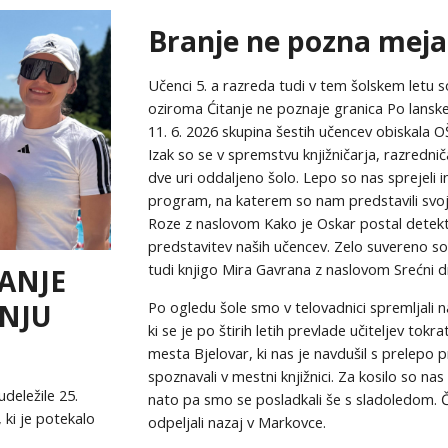
Branje ne pozna meja
Učenci 5. a razreda tudi v tem šolskem letu
oziroma Ćitanje ne poznaje granica Po lanskem
11. 6. 2026 skupina šestih učencev obiskala OŠ V
Izak so se v spremstvu knjižničarja, razredniča
dve uri oddaljeno šolo. Lepo so nas sprejeli in p
program, na katerem so nam predstavili svoje
Roze z naslovom Kako je Oskar postal detektiv,
predstavitev naših učencev. Zelo suvereno so p
tudi knjigo Mira Gavrana z naslovom Srećni dn
ANJE
ANJU
Po ogledu šole smo v telovadnici spremljali 
ki se je po štirih letih prevlade učiteljev tok
mesta Bjelovar, ki nas je navdušil s prele
spoznavali v mestni knjižnici. Za kosilo so nas 
udeležile 25.
nato pa smo se posladkali še s sladoledom. Čas
ki je potekalo
odpeljali nazaj v Markovce.