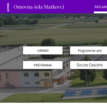
Osnovna šola Markovci
Aktual
Sk
URNIKI
Pogovorne ure
PREHRANA
ŠOLSKI ČASOPIS