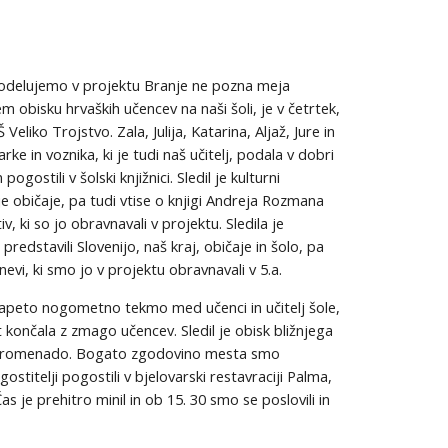
 sodelujemo v projektu Branje ne pozna meja
 obisku hrvaških učencev na naši šoli, je v četrtek,
eliko Trojstvo. Zala, Julija, Katarina, Aljaž, Jure in
rke in voznika, ki je tudi naš učitelj, podala v dobri
ogostili v šolski knjižnici. Sledil je kulturni
 običaje, pa tudi vtise o knjigi Andreja Rozmana
 ki so jo obravnavali v projektu. Sledila je
redstavili Slovenijo, naš kraj, običaje in šolo, pa
evi, ki smo jo v projektu obravnavali v 5.a.
napeto nogometno tekmo med učenci in učitelj šole,
rat končala z zmago učencev. Sledil je obisk bližnjega
po promenado. Bogato zgodovino mesta smo
gostitelji pogostili v bjelovarski restavraciji Palma,
 je prehitro minil in ob 15. 30 smo se poslovili in