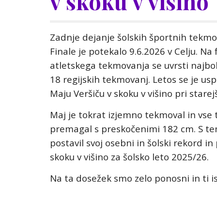
v skoku v višino
Zadnje dejanje šolskih športnih tekmov
Finale je potekalo 9.6.2026 v Celju. Na
atletskega tekmovanja se uvrsti najbol
18 regijskih tekmovanj. Letos se je uspe
Maju Veršiču v skoku v višino pri starej
Maj je tokrat izjemno tekmoval in vs
premagal s preskočenimi 182 cm. S t
postavil svoj osebni in šolski rekord in
skoku v višino za šolsko leto 2025/26.
Na ta dosežek smo zelo ponosni in ti i