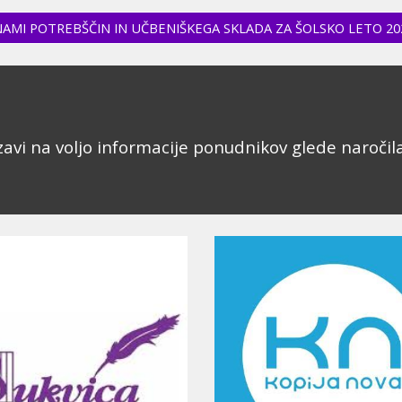
AMI POTREBŠČIN IN UČBENIŠKEGA SKLADA ZA ŠOLSKO LETO 20
vi na voljo informacije ponudnikov glede naročila