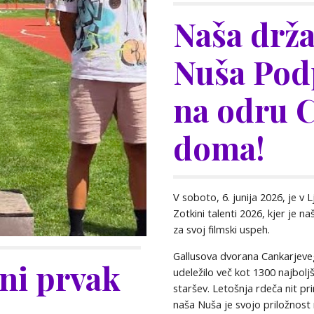
Naša drža
Nuša Pod
na odru 
doma!
V soboto, 6. junija 2026, je v 
Zotkini talenti 2026, kjer je 
za svoj filmski uspeh.
Gallusova dvorana Cankarjeveg
ni prvak
udeležilo več kot 1300 najbolj
staršev. Letošnja rdeča nit pri
naša Nuša je svojo priložnost