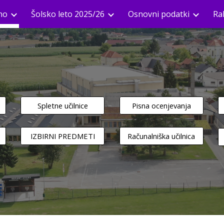
no
Šolsko leto 2025/26
Osnovni podatki
Ra
ip to main content
Skip to navigat
Spletne učilnice
Pisna ocenjevanja
IZBIRNI PREDMETI
Računalniška učilnica