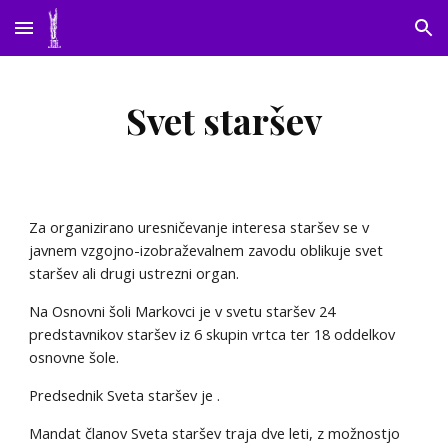
Skip to main content
Skip to navigation
Svet staršev
Za organizirano uresničevanje interesa staršev se v
javnem vzgojno-izobraževalnem zavodu oblikuje svet
staršev ali drugi ustrezni organ.
Na Osnovni šoli Markovci je v svetu staršev 24
predstavnikov staršev iz 6 skupin vrtca ter 18 oddelkov
osnovne šole.
Predsednik Sveta staršev je .
Mandat članov Sveta staršev traja dve leti, z možnostjo