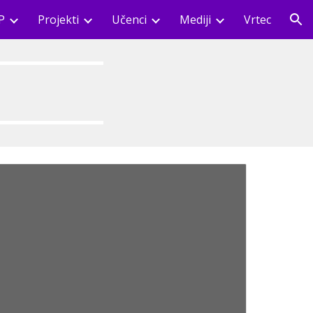
P
Projekti
Učenci
Mediji
Vrtec
ion