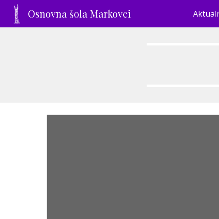
Osnovna šola Markovci
Aktual
Sk