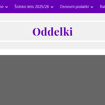
no
Šolsko leto 2025/26
Osnovni podatki
Ra
ip to main content
Skip to navigat
Oddelki