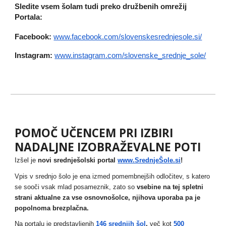
Sledite vsem šolam tudi preko družbenih omrežij
Portala:
Facebook:
www.facebook.com/slovenskesrednjesole.si/
Instagram:
www.instagram.com/slovenske_srednje_sole/
POMOČ UČENCEM PRI IZBIRI
NADALJNE IZOBRAŽEVALNE POTI
Izšel je
novi srednješolski portal
www.SrednjeŠole.si
!
Vpis v srednjo šolo je ena izmed pomembnejših odločitev, s katero
se sooči vsak mlad posameznik, zato so
vsebine na tej spletni
strani aktualne za vse osnovnošolce, njihova uporaba pa je
popolnoma brezplačna.
Na portalu je predstavljenih
146 srednjih šol
,
več kot
500