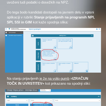
uvoženi tudi podatki o dosežkih na NPZ.
Do tega bodo kandidati dostopali na javnem delu v vpisni
aplikaciji v rubriki
Stanje prijavljenih na programih NPI,
SPI, SSI in GIM
kot kaže spodnja slika:
Na stanju prijavljenih
je že na voljo gumb
»
IZRAČUN
TOČK IN UVRSTITEV«
kot prikazano na spodnji sliki: