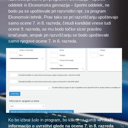
oddelek in Ekonomska gimnazija – športni oddelek, ne
bodo pa se upoštevale pri razvrstitvi npr. za program
Ekonomski tehnik. Prav tako se pri razvrščanju upoštevajo
samo ocene 7. in 8. razreda, četudi kandidat vnese tudi
ocene 9. razreda, se mu bodo točke sicer pravilno
izračunale, ampak pri razvrščanju se bodo upoštevale
samo njegove ocene 7. in 8. razreda.
Ko bo izbral šolo in program, bo kliknil na gumb
»Prikaži
informacijo o uvrstitvi glede na ocene 7. in 8. razreda