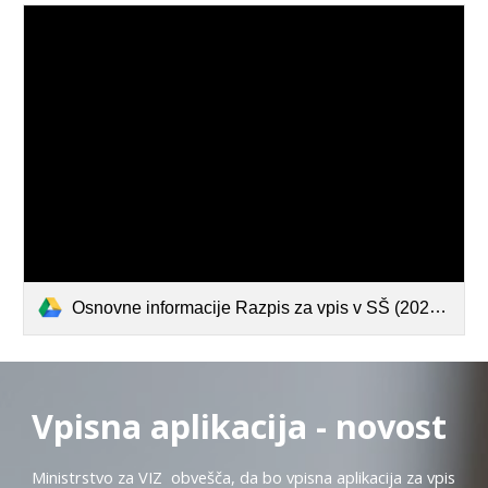
Osnovne informacije Razpis za vpis v SŠ (2026-27).pdf
Vpisna aplikacija - novost
Ministrstvo za VIZ obvešča, da bo vpisna aplikacija za vpis