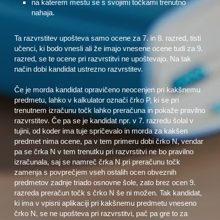
na katerem mestu se s svojimi točkami trenutno
nahaja.
Ta razvrstitev upošteva samo ocene za 7. in 8. razred, tisti
učenci, ki bodo vnesli ali že imajo vnesene ocene tudi za 9.
razred, se te ocene pri razvrstitvi ne upoštevajo. Na tak
način dobi kandidat ustrezno razvrstitev.
Če je morda kandidat opravičeno neocenjen pri kakšnemu
predmetu, lahko v kalkulator označi črko P, ki se pri
trenutnem izračunu točk lahko preračuna in pokaže pravilno
razvrstitev. Če pa se je kandidat npr. v 7. razredu šolal v
tujini, od koder ima tuje spričevalo in morda za kakšen
predmet nima ocene, pa v tem primeru dobi črko N, vendar
pa se črka N v tem trenutku pri razvrstitvi ne bo pravilno
izračunala, saj se namreč črka N pri preračunu točk
zamenja s povprečjem vseh ostalih ocen obveznih
predmetov zadnje triado osnovne šole, zato brez ocen 9.
razreda preračun točk s črko N še ni možen. Tak kandidat,
ki ima v vpisni aplikaciji pri kakšnemu predmetu vneseno
črko N, se ne upošteva pri razvrstitvi, pač pa gre to za