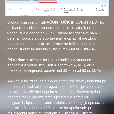
S klikom na gumb
»IZRAČUN TOČK IN UVRSTITEV«
bo
aplikacija kandidata preusmerila na kalkulator, kjer bo
vnesel svoje ocene za 7. in 8. razred ter dosežke na NPZ,
če ima morda status športnika ali je opravljal preizkus
nadarjenosti, za kar prejme
dodatne točke
, bo lahko
označil tudi to in nato kliknil na gumb
»IZRAČUNAJ«.
Pri
dodatnih točkah
bo lahko kandidat v spustnem
seznamu izbral ali ima Status športnika A, ali B, ali je
preizkus nadarjenosti opravil nad 90 % ali od 80 do 90 %.
Aplikacija bo izračunala njegove trenutne točke, kandidat pa
bo potem izbral šolo in program, kjer bi želel preveriti svojo
uvrstitev po točkah kot prikazano spodaj. Seveda se bodo
dodatne točke pri razvrstitvi upoštevale samo pri
programih, kjer so potrebni dodatni vpisni pogoji, npr. status
športnika A in dodatnih 10 točk se bo upoštevalo pri
razvrščanju samo pri programih Gimnazija – športni